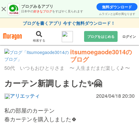
ブログみるアプリ
無料ダウンロード
日本中の
好きなブログ
をすばやく見られます
ムラゴンとはIDが異なります
ブログを書くアプリ 今すぐ無料ダウンロード！
ブログをはじめる
ログイン
検索する
itsumoegaode3014の
ブログ
50代 いつもおひとりさま 〜 人生まだまだ楽しく♪ 〜
カーテン新調しました✨🤗
アリエッティ
2024/04/18 20:30
私の部屋のカーテン
春カーテンを購入しました🍀