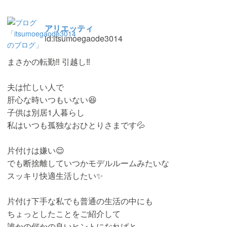
アリエッティ
id:itsumoegaode3014
まさかの転勤‼︎ 引越し‼︎
夫は忙しい人で
肝心な時いつもいない😆
子供は別居1人暮らし
私はいつも孤独なおひとりさまです💦
片付けは嫌い😌
でも断捨離していつかモデルルームみたいな
スッキリ快適生活したい✨
片付け下手な私でも普通の生活の中にも
ちょっとしたことをご紹介して
誰かの何かの良いヒントになればと