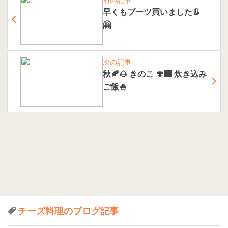
早くもブーツ買いました👢
🤗
次の記事
秋🍂🌰 きのこ 🍄‍🟫 炊き込み
ご飯🍚
チーズ料理のブログ記事