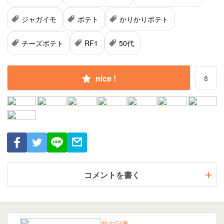
ジャガイモ
ポテト
かりかりポテト
チーズポテト
RF1
50代
nice !
8
コメントを書く
前の記事