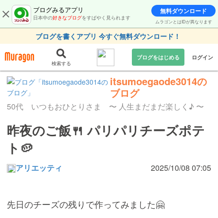
ブログみるアプリ
無料ダウンロード
日本中の
好きなブログ
をすばやく見られます
ムラゴンとはIDが異なります
ブログを書くアプリ 今すぐ無料ダウンロード！
ブログをはじめる
ログイン
検索する
itsumoegaode3014の
ブログ
50代 いつもおひとりさま 〜 人生まだまだ楽しく♪ 〜
昨夜のご飯🍴 パリパリチーズポテ
ト🥔
アリエッティ
2025/10/08 07:05
先日のチーズの残りで作ってみました🤗