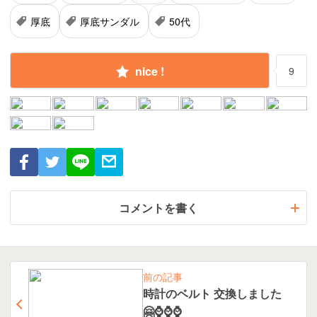
厚底
厚底サンダル
50代
nice !
9
コメントを書く
前の記事
時計のベルト 交換しました
🤗⌚️⌚️⌚️