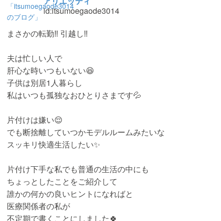
アリエッティ
id:itsumoegaode3014
まさかの転勤‼︎ 引越し‼︎
夫は忙しい人で
肝心な時いつもいない😆
子供は別居1人暮らし
私はいつも孤独なおひとりさまです💦
片付けは嫌い😌
でも断捨離していつかモデルルームみたいな
スッキリ快適生活したい✨
片付け下手な私でも普通の生活の中にも
ちょっとしたことをご紹介して
誰かの何かの良いヒントになればと
医療関係者の私が
不定期で書くことにしました🍀