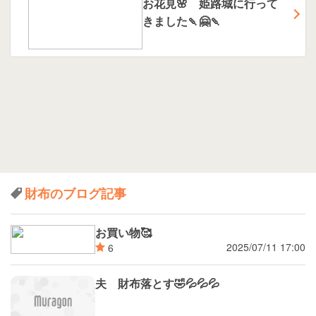
お花見🌸 姫路城に行って
きました🍡🤗🍡
財布のブログ記事
お買い物🥰
2025/07/11 17:00
6
夫 財布落とす🤣💦💦💦