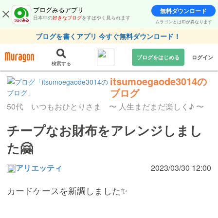
ブログみるアプリ
無料ダウンロード
日本中の
好きなブログ
をすばやく見られます
ムラゴンとはIDが異なります
ブログを書くアプリ 今すぐ無料ダウンロード！
ブログをはじめる
ログイン
検索する
itsumoegaode3014の
ブログ
50代 いつもおひとりさま 〜 人生まだまだ楽しく♪ 〜
チープなお財布をアレンジしまし
た🤗
アリエッティ
2023/03/30 12:00
カードケースを新調しました✨